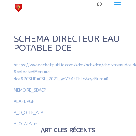
SCHEMA DIRECTEUR EAU
POTABLE DCE
https://www.achatpublic.com/sdm/ach/dce/choixmenudce.d
&selectedMenu=a-
dce&PCSLID=CSL_2021_yoYZAtTbLc&cycNum=0
MEMOIRE_SDAEP
ALA-DPGF
A_O_CCTP_ALA
A_O_ALA_rc
ARTICLES RÉCENTS