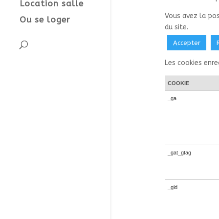
Location salle
Vous avez la pos
Ou se loger
du site.
Accepter
Les cookies enre
COOKIE
_ga
_gat_gtag
_gid