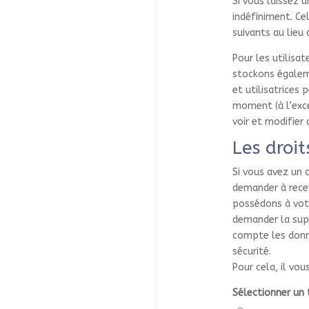
Si vous laissez
indéfiniment. C
suivants au lieu 
Pour les utilisat
stockons égaleme
et utilisatrices
moment (à l’exce
voir et modifier
Les droi
Si vous avez un 
demander à recev
possédons à votr
demander la sup
compte les donné
sécurité.
Pour cela, il vou
Sélectionner un