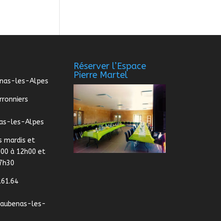
Réserver l’Espace
Pierre Martel
enas-les-Alpes
rronniers
as-les-Alpes
s mardis et
:00 à 12h00 et
17h30
.61.64
@aubenas-les-