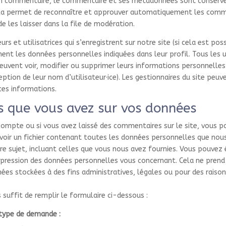
 un commentaire, le commentaire et ses métadonnées sont conserv
ela permet de reconnaître et approuver automatiquement les comm
de les laisser dans la file de modération.
eurs et utilisatrices qui s’enregistrent sur notre site (si cela est pos
nt les données personnelles indiquées dans leur profil. Tous les u
 peuvent voir, modifier ou supprimer leurs informations personnelles
ption de leur nom d’utilisateur·ice). Les gestionnaires du site peuv
 ces informations.
ts que vous avez sur vos données
compte ou si vous avez laissé des commentaires sur le site, vous 
oir un fichier contenant toutes les données personnelles que nou
e sujet, incluant celles que vous nous avez fournies. Vous pouve
pression des données personnelles vous concernant. Cela ne prend
es stockées à des fins administratives, légales ou pour des raison
s suffit de remplir le formulaire ci-dessous :
 type de demande :