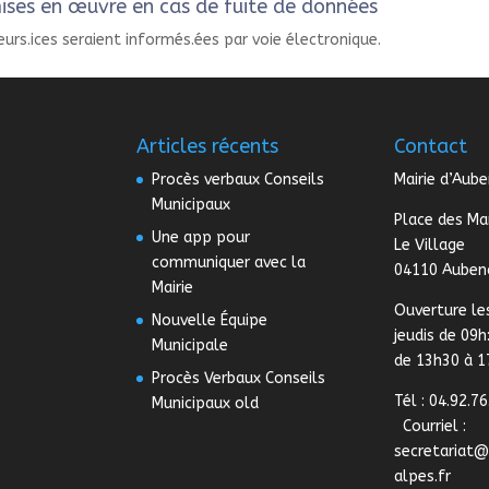
ises en œuvre en cas de fuite de données
eurs.ices seraient informés.ées par voie électronique.
Articles récents
Contact
Procès verbaux Conseils
Mairie d’Aub
Municipaux
Place des Ma
Une app pour
Le Village
communiquer avec la
04110 Auben
Mairie
Ouverture le
Nouvelle Équipe
jeudis de 09h
Municipale
de 13h30 à 
Procès Verbaux Conseils
Tél : 04.92.76
Municipaux old
Courriel :
secretariat
alpes.fr