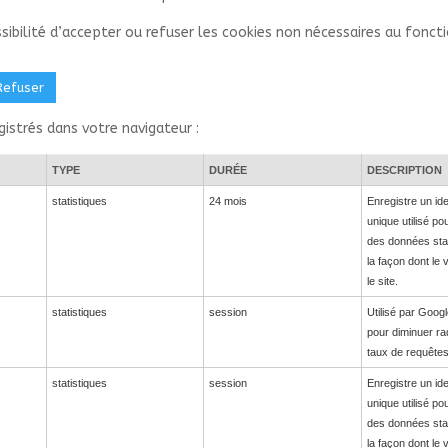
sibilité d’accepter ou refuser les cookies non nécessaires au fonc
Refuser
gistrés dans votre navigateur :
TYPE
DURÉE
DESCRIPTION
statistiques
24 mois
Enregistre un ide
unique utilisé po
des données stat
la façon dont le v
le site.
statistiques
session
Utilisé par Googl
pour diminuer ra
taux de requêtes
statistiques
session
Enregistre un ide
unique utilisé po
des données stat
la façon dont le v