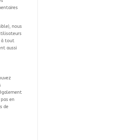
és
entaires
sible), nous
tilisateurs
 à tout
ent aussi
pouvez
s
z également
 pas en
s de