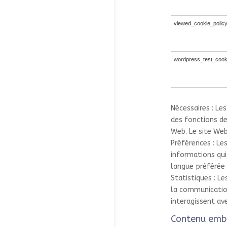
viewed_cookie_polic
wordpress_test_cook
Nécessaires : Le
des fonctions de
Web. Le site We
Préférences : Le
informations qui
langue préférée 
Statistiques : Le
la communicatio
interagissent av
Contenu emba