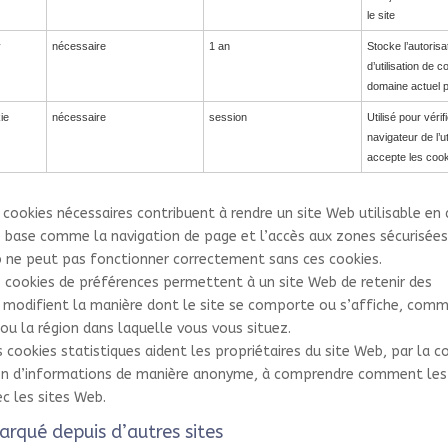
le site
y
nécessaire
1 an
Stocke l’autorisa
d’utilisation de c
domaine actuel par
ie
nécessaire
session
Utilisé pour vérifi
navigateur de l’ut
accepte les cook
s cookies nécessaires contribuent à rendre un site Web utilisable en 
 base comme la navigation de page et l’accès aux zones sécurisées
b ne peut pas fonctionner correctement sans ces cookies.
s cookies de préférences permettent à un site Web de retenir des
 modifient la manière dont le site se comporte ou s’affiche, com
ou la région dans laquelle vous vous situez.
s cookies statistiques aident les propriétaires du site Web, par la c
n d’informations de manière anonyme, à comprendre comment les 
ec les sites Web.
rqué depuis d’autres sites