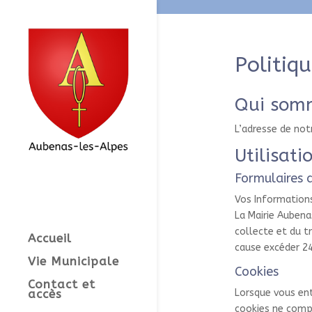
Politiqu
Qui som
L’adresse de not
Utilisati
Formulaires 
Vos Informations
La Mairie Aubena
collecte et du t
Accueil
cause excéder 24
Vie Municipale
Cookies
Contact et
accès
Lorsque vous ent
cookies ne comp