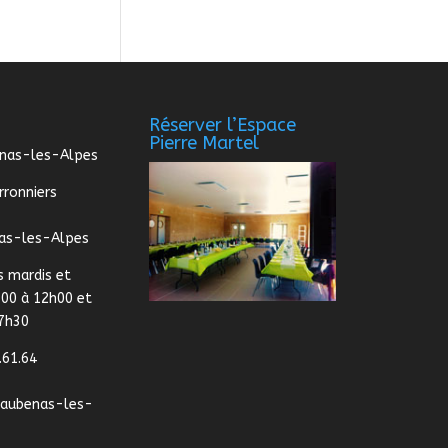
Réserver l’Espace
Pierre Martel
enas-les-Alpes
rronniers
as-les-Alpes
s mardis et
:00 à 12h00 et
17h30
.61.64
@aubenas-les-