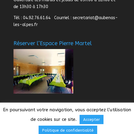
de 13h30 à 17h30
Tél : 04.92.76.61.64 Courriel :
secretariat@aubenas-
les-alpes.fr
Réserver l’Espace Pierre Martel
En poursuivant votre navigation, vous acceptez l’utilisation
de cookies sur ce site.
Accepter
Design de
Glyphe Studio Graphique
- © 2026
Politique de confidentialité