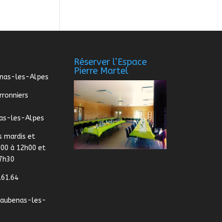
Réserver l’Espace
Pierre Martel
enas-les-Alpes
rronniers
as-les-Alpes
s mardis et
:00 à 12h00 et
17h30
.61.64
@aubenas-les-