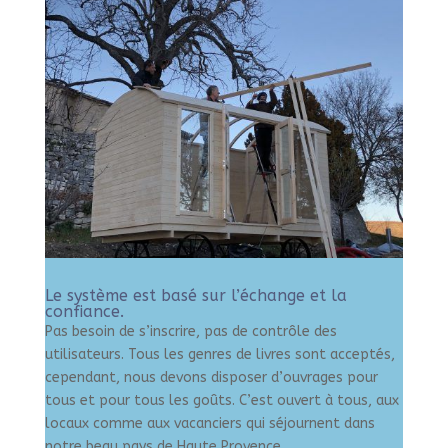
Le système est basé sur l’échange et la
confiance.
Pas besoin de s’inscrire, pas de contrôle des
utilisateurs. Tous les genres de livres sont acceptés,
cependant, nous devons disposer d’ouvrages pour
tous et pour tous les goûts. C’est ouvert à tous, aux
locaux comme aux vacanciers qui séjournent dans
notre beau pays de Haute Provence.