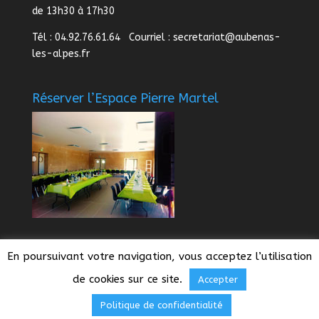
de 13h30 à 17h30
Tél : 04.92.76.61.64 Courriel :
secretariat@aubenas-
les-alpes.fr
Réserver l’Espace Pierre Martel
En poursuivant votre navigation, vous acceptez l’utilisation
de cookies sur ce site.
Accepter
Design de
Glyphe Studio Graphique
- © 2026
Politique de confidentialité