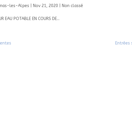
enas-les-Alpes
|
Nov 21, 2020
|
Non classé
R EAU POTABLE EN COURS DE...
dentes
Entrées 