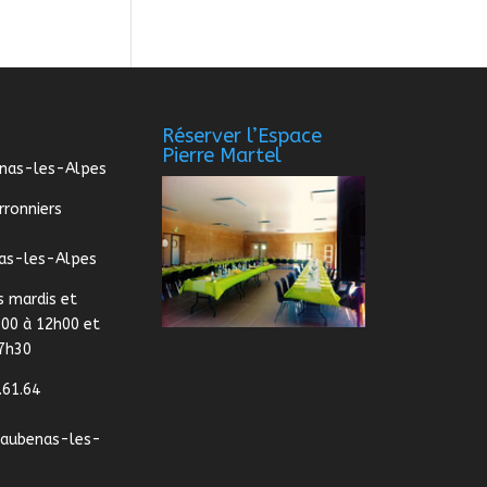
Réserver l’Espace
Pierre Martel
enas-les-Alpes
rronniers
as-les-Alpes
s mardis et
:00 à 12h00 et
17h30
.61.64
@aubenas-les-